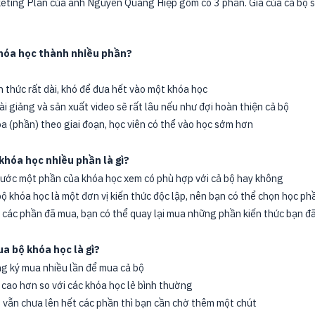
ting Plan của anh Nguyễn Quang Hiệp gồm có 3 phần. Giá của cả bộ sẽ
khóa học thành nhiều phần?
n thức rất dài, khó để đưa hết vào một khóa học
ài giảng và sản xuất video sẽ rất lâu nếu như đợi hoàn thiện cả bộ
a (phần) theo giai đoạn, học viên có thể vào học sớm hơn
 khóa học nhiều phần là gì?
rước một phần của khóa học xem có phù hợp với cả bộ hay không
bộ khóa học là một đơn vị kiến thức độc lập, nên bạn có thể chọn học p
 các phần đã mua, bạn có thể quay lại mua những phần kiến thức bạn đã 
a bộ khóa học là gì?
g ký mua nhiều lần để mua cả bộ
 cao hơn so với các khóa học lẻ bình thường
ộ vẫn chưa lên hết các phần thì bạn cần chờ thêm một chút