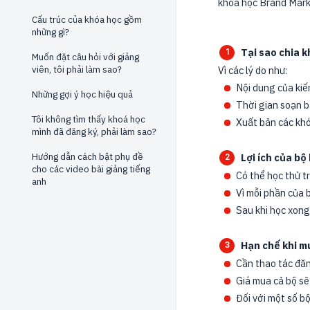
khóa học Brand Marke
Cấu trúc của khóa học gồm
những gì?
Tại sao chia 
Muốn đặt câu hỏi với giảng
viên, tôi phải làm sao?
Vì các lý do như:
Nội dung của kiế
Những gợi ý học hiệu quả
Thời gian soạn b
Tôi không tìm thấy khoá học
Xuất bản các khó
mình đã đăng ký, phải làm sao?
Hướng dẫn cách bật phụ đề
Lợi ích của bộ
cho các video bài giảng tiếng
Có thể học thử t
anh
Vì mỗi phần của 
Sau khi học xong
Hạn chế khi mu
Cần thao tác đăn
Giá mua cả bộ sẽ
Đối với một số b