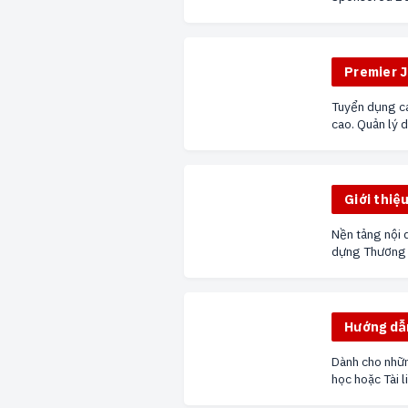
Premier 
Tuyển dụng ca
cao. Quản lý 
chuyên nghiệ
Giới thi
Nền tảng nội 
dựng Thương h
Hướng dẫ
Dành cho nhữ
học hoặc Tài l