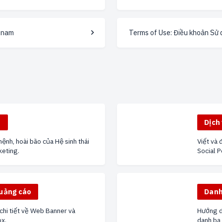
etnam
Terms of Use: Điều khoản Sử
u
Dịch
ệnh, hoài bão của Hệ sinh thái
Viết và 
keting.
Social P
Quảng cáo
Danh
 chi tiết về Web Banner và
Hướng dẫ
x.
danh bạ