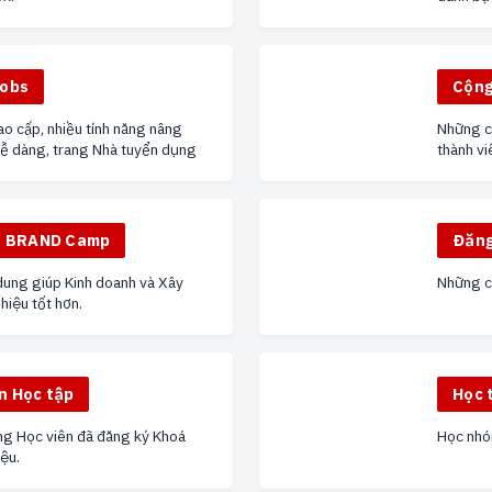
Jobs
Cộng
o cấp, nhiều tính năng nâng
Những câ
dễ dàng, trang Nhà tuyển dụng
thành vi
p.
ệu BRAND Camp
Đăng
dung giúp Kinh doanh và Xây
Những câ
iệu tốt hơn.
n Học tập
Học 
ng Học viên đã đăng ký Khoá
Học nhóm
iệu.