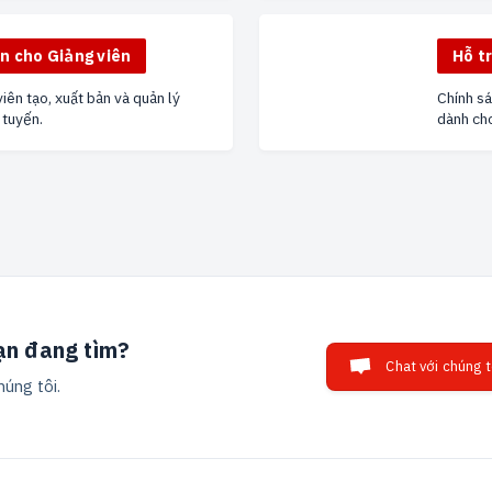
n cho Giảng viên
Hỗ t
iên tạo, xuất bản và quản lý
Chính s
 tuyến.
dành cho
ạn đang tìm?
Chat với chúng t
húng tôi.