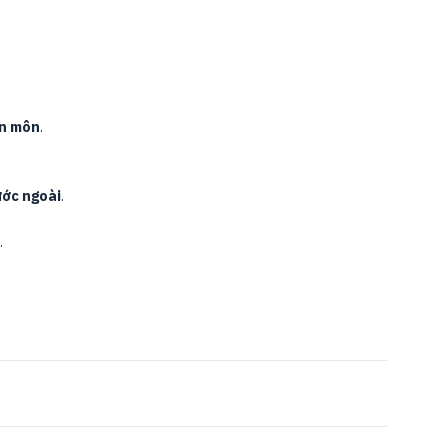
n môn
.
ước ngoài
.
.