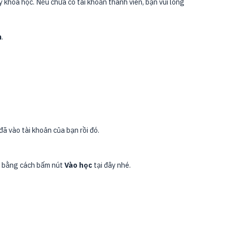
 khoá học. Nếu chưa có tài khoản thành viên, bạn vui lòng
m
.
đã vào tài khoản của bạn rồi đó.
ày bằng cách bấm nút
Vào học
tại đây nhé.