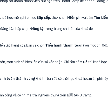
 nhập tài khoản thành viên của bạn trên Brand Camp để bắt đầu đăng ký
khoá học miễn phí ở mục
Sắp xếp
, click chọn
Miễn phí
và bấm
Tìm kiế
đăng ký, nhấp chọn
Đăng ký
trong trang chi tiết của khoá đó.
 đến Giỏ hàng của bạn và chọn
Tiến hành thanh toán
(với mức phí 0đ).
oán, màn hình sẽ hiện lên cửa sổ xác nhận. Chỉ cần bấm
Có
thì khoá học 
anh toán thành công
. Giờ thì bạn đã có thể học khoá học miễn phí n
ành công và có những trải nghiệm thú vị trên BRAND Camp.