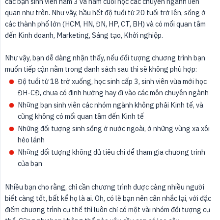
các bạn sinh viên năm 3 và năm cuối học các chuyên ngành liên
quan như trên. Như vậy, hầu hết độ tuổi từ 20 tuổi trở lên, sống ở
các thành phố lớn (HCM, HN, ĐN, HP, CT, BH) và có mối quan tâm
đến Kinh doanh, Marketing, Sáng tạo, Khởi nghiệp.
Như vậy, bạn dễ dàng nhận thấy, nếu đối tượng chương trình bạn
muốn tiếp cận nằm trong danh sách sau thì sẽ không phù hợp:
Độ tuổi từ 18 trở xuống, học sinh cấp 3, sinh viên vừa mới học
ĐH-CĐ, chưa có định hướng hay đi vào các môn chuyên ngành
Những bạn sinh viên các nhóm ngành không phải Kinh tế, và
cũng không có mối quan tâm đến Kinh tế
Những đối tượng sinh sống ở nước ngoài, ở những vùng xa xôi
hẻo lánh
Những đối tượng không đủ tiêu chí để tham gia chương trình
của bạn
Nhiều bạn cho rằng, chỉ cần chương trình được càng nhiều người
biết càng tốt, bất kể họ là ai. Oh, có lẽ bạn nên cân nhắc lại, với đặc
điểm chương trình cụ thể thì luôn chỉ có một vài nhóm đối tượng cụ