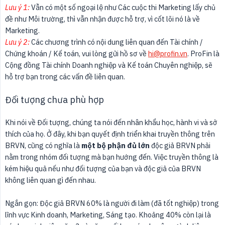
Lưu ý 1:
Vẫn có một số ngoại lệ như Các cuộc thi Marketing lấy chủ
đề như Môi trường, thì vẫn nhận được hỗ trợ, vì cốt lõi nó là về
Marketing.
Lưu ý 2:
Các chương trình có nội dung liên quan đến Tài chính /
Chứng khoán / Kế toán, vui lòng gửi hồ sơ về
hi@profin.vn
. ProFin là
Cộng đồng Tài chính Doanh nghiệp và Kế toán Chuyên nghiệp, sẽ
hỗ trợ bạn trong các vấn đề liên quan.
Đối tượng chưa phù hợp
Khi nói về Đối tượng, chúng ta nói đến nhân khẩu học, hành vi và sở
thích của họ. Ở đây, khi bạn quyết định triển khai truyền thông trên
BRVN, cũng có nghĩa là
một bộ phận đủ lớn
độc giả BRVN phải
nằm trong nhóm đối tượng mà bạn hướng đến. Việc truyền thông là
kém hiệu quả nếu như đối tượng của bạn và độc giả của BRVN
không liên quan gì đến nhau.
Ngắn gọn: Độc giả BRVN 60% là người đi làm (đã tốt nghiệp) trong
lĩnh vực Kinh doanh, Marketing, Sáng tạo. Khoảng 40% còn lại là