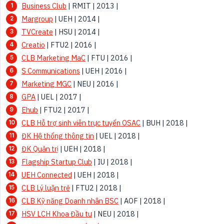
Business Club
| RMIT | 2013 |
Margroup
| UEH | 2014 |
TVCreate
| HSU | 2014 |
Creatio
| FTU2 | 2016 |
CLB Marketing MaC
| FTU | 2016 |
S Communications
| UEH | 2016 |
Marketing MGC
| NEU | 2016 |
GPA
| UEL | 2017 |
Ehub
| FTU2 | 2017 |
CLB Hỗ trợ sinh viên trực tuyến OSAC
| BUH | 2018 |
ĐK Hệ thống thông tin
| UEL | 2018 |
ĐK Quản trị
| UEH | 2018 |
Flagship Startup Club
| IU | 2018 |
UEH Connected
| UEH | 2018 |
CLB Lý luận trẻ
| FTU2 | 2018 |
CLB Kỹ năng Doanh nhân BSC
| AOF | 2018 |
HSV LCH Khoa Đầu tư
| NEU | 2018 |