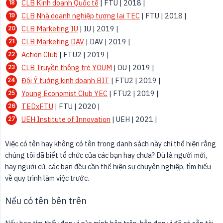
CLB Kinh doanh Quốc tế
| FTU | 2018 |
CLB Nhà doanh nghiệp tương lai TEC
| FTU | 2018 |
CLB Marketing IU
| IU | 2019 |
CLB Marketing DAV
| DAV | 2019 |
Action Club
| FTU2 | 2019 |
CLB Truyền thông trẻ YOUM
| OU | 2019 |
Đội Ý tưởng kinh doanh BIT
| FTU2 | 2019 |
Young Economist Club YEC
| FTU2 | 2019 |
TEDxFTU
| FTU | 2020 |
UEH Institute of Innovation
| UEH | 2021 |
Việc có tên hay không có tên trong danh sách này chỉ thể hiện rằng
chúng tôi đã biết tổ chức của các bạn hay chưa? Dù là người mới,
hay người cũ, các bạn đều cần thể hiện sự chuyên nghiệp, tìm hiểu
về quy trình làm việc trước.
Nếu có tên bên trên