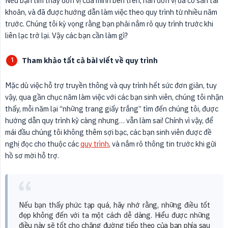
Nếu bạn tìm thấy đơn vị của mình bên trên, hẳn đơn vị đã có sẵn tài
khoản, và đã được hướng dẫn làm việc theo quy trình từ nhiều năm
trước. Chúng tôi kỳ vọng rằng bạn phải nắm rõ quy trình trước khi
liên lạc trở lại. Vậy các bạn cần làm gì?
Tham khảo tất cả bài viết về quy trình
Mặc dù việc hỗ trợ truyền thông và quy trình hết sức đơn giản, tuy
vậy, qua gần chục năm làm việc với các bạn sinh viên, chúng tôi nhận
thấy, mỗi năm lại “những trang giấy trắng” tìm đến chúng tôi, được
hướng dẫn quy trình kỹ càng nhưng… vẫn làm sai! Chính vì vậy, để
mái đầu chúng tôi không thêm sợi bạc, các bạn sinh viên được đề
nghị đọc cho thuộc các
quy trình
, và nắm rõ thông tin trước khi gửi
hồ sơ mời hỗ trợ.
Nếu bạn thấy phức tạp quá, hãy nhớ rằng, những điều tốt
đẹp không đến với ta một cách dễ dàng. Hiểu được những
điều này sẽ tốt cho chặng đường tiếp theo của bạn phía sau