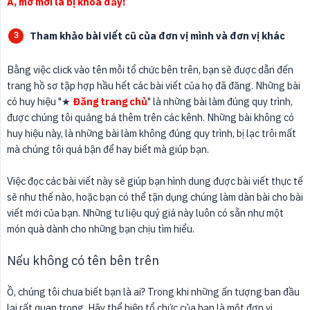
À, mở mới là bị khóa đấy!
Tham khảo bài viết cũ của đơn vị mình và đơn vị khác
Bằng việc click vào tên mỗi tổ chức bên trên, bạn sẽ được dẫn đến
trang hồ sơ tập hợp hầu hết các bài viết của họ đã đăng. Những bài
có huy hiệu "★
Đăng trang chủ
" là những bài làm đúng quy trình,
được chúng tôi quảng bá thêm trên các kênh. Những bài không có
huy hiệu này, là những bài làm không đúng quy trình, bị lạc trôi mất
mà chúng tôi quá bận để hay biết mà giúp bạn.
Việc đọc các bài viết này sẽ giúp bạn hình dung được bài viết thực tế
sẽ như thế nào, hoặc bạn có thể tận dụng chúng làm dàn bài cho bài
viết mới của bạn. Những tư liệu quý giá này luôn có sẵn như một
món quà dành cho những bạn chịu tìm hiểu.
Nếu không có tên bên trên
Ồ, chúng tôi chưa biết bạn là ai? Trong khi những ấn tượng ban đầu
lại rất quan trọng. Hãy thể hiện tổ chức của bạn là một đơn vị