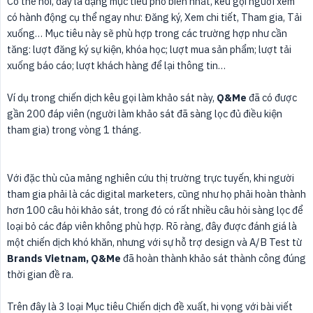
Có thể nói, đây là dạng mục tiêu phổ biến nhất, kêu gọi người xem
có hành động cụ thể ngay như: Đăng ký, Xem chi tiết, Tham gia, Tải
xuống… Mục tiêu này sẽ phù hợp trong các trường hợp như cần
tăng: lượt đăng ký sự kiện, khóa học; lượt mua sản phẩm; lượt tải
xuống báo cáo; lượt khách hàng để lại thông tin…
Ví dụ trong chiến dịch kêu gọi làm khảo sát này,
Q&Me
đã có được
gần 200 đáp viên (người làm khảo sát đã sàng lọc đủ điều kiện
tham gia) trong vòng 1 tháng.
Với đặc thù của mảng nghiên cứu thị trường trực tuyến, khi người
tham gia phải là các digital marketers, cũng như họ phải hoàn thành
hơn 100 câu hỏi khảo sát, trong đó có rất nhiều câu hỏi sàng lọc để
loại bỏ các đáp viên không phù hợp. Rõ ràng, đây được đánh giá là
một chiến dịch khó khăn, nhưng với sự hỗ trợ design và A/B Test từ
Brands Vietnam, Q&Me
đã hoàn thành khảo sát thành công đúng
thời gian đề ra.
Trên đây là 3 loại Mục tiêu Chiến dịch đề xuất, hi vọng với bài viết