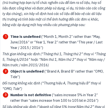
(trừ trường hợp bạn tự tổ chức nghiên cứu để làm ra số liệu, hay số 
liệu được công khai và được phép sử dụng, ví dụ, từ báo cáo các công 
ty đại chúng), xin hãy vô định hoá các số liệu để bảo vệ các dữ liệu 
thị trường và tính bảo mật có thể ảnh hưởng đến các đơn vị khác, 
bằng việc áp dụng một hay nhiều các phương pháp sau:
Time is undefined
(“Month 1, Month 2” rather than “May,
June/2016” or “Year 1, Year 2” rather than “This year / Last
Year / 2015 / 2016”)
Thời gian không xác định (“Tháng thứ 1, Tháng thứ 2” thay vì “Tháng 
5, Tháng 6/2016” hoặc “Năm thứ 1, Năm thứ 2” thay vì “Năm nay / 
Năm trước / năm 2015/ 2016)
Object is undefined
(“Brand A, Brand B” rather than “OMO,
Tide”)
Đối tượng không xác định (“Thương hiệu A, Thương hiệu B” thay vì 
“OMO, Tide”)
Number is not definitive
(“sales increase 5% in Year 2”
rather than “sales increase from 100 to 105 bil in 2016”)
Số liệu không xác định (“doanh số tăng 5% trong Năm thứ 2” thay vì 