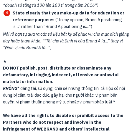
“doanh số tăng từ 100 lên 100 tỉ trong năm 2016”)
State clearly that you make-up data for education or 
reference purposes
(“In my opinion, Brand A positioning
is…” rather than “Brand A positioning is…”)
Nói rõ bạn tự đưa ra các số liệu bất kỳ để phục vụ cho mục đích giảng 
dạy hoặc tham khảo. (“Tôi cho là Định vị của Brand A là…” thay vì 
“Định vị của Brand A là…”)
★
DO NOT publish, post, distribute or disseminate any 
defamatory, infringing, indecent, offensive or unlawful 
material or information.
KHÔNG
* đăng tải, sử dụng, chia sẻ những thông tin, tài liệu có nội
dung bị cấm, trái đạo đức, gây hại cho người khác, vi phạm bản
quyền, vi phạm thuần phong mỹ tục hoặc vi phạm pháp luật.*
We have all the rights to disable or prohibit access to the 
Partners who do not respect and involve in the 
infringement of WEBRAND and others’ intellectual 