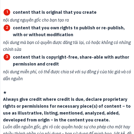
content that is original that you create
nội dung nguyên gốc cho bạn tạo ra
content that you own rights to publish or re-publish, 
with or without modification
nội dung mà bạn có quyền được đăng tải lại, có hoặc không có những 
chỉnh sửa
content that is copyright-free, share-able with author 
permission and credit
nội dung miễn phí, có thể được chia sẻ với sự đồng ý của tác giả và có 
dẫn nguồn
★
Always give credit where credit is due, declare proprietary 
rights or permisisions for necessary piece(s) of content – to 
use as illustrative, listing, mentioned, analyzed, aided, 
developed from origin – in the content you create.
Luôn dẫn nguồn gốc, ghi rõ các quyền hoặc sự cho phép cho một hay 
nhiều thành phần của nội dung – bạn sử dụng để minh hoạ, liệt kê, đề 